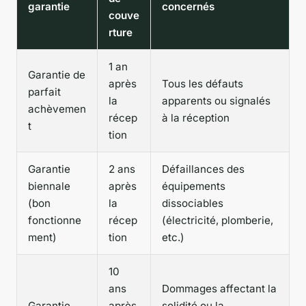
garantie
concernés
couve
rture
1 an
Garantie de
après
Tous les défauts
parfait
la
apparents ou signalés
achèvemen
récep
à la réception
t
tion
Garantie
2 ans
Défaillances des
biennale
après
équipements
(bon
la
dissociables
fonctionne
récep
(électricité, plomberie,
ment)
tion
etc.)
10
ans
Dommages affectant la
Garantie
après
solidité ou la